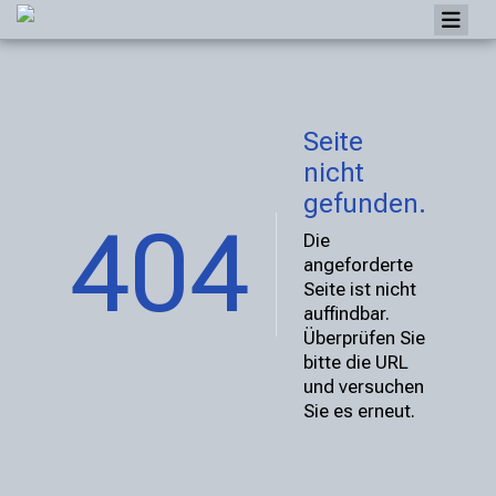
Home
Galerie
Seite
Anlässe
nicht
Berichte
gefunden.
404
Inserate
Die
angeforderte
Clubhefte
Seite ist nicht
auffindbar.
Bibliothek
Überprüfen Sie
Links
bitte die URL
und versuchen
Mitgliederbereich
Sie es erneut.