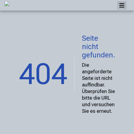
Home
Galerie
Seite
Anlässe
nicht
Berichte
gefunden.
404
Inserate
Die
angeforderte
Clubhefte
Seite ist nicht
auffindbar.
Bibliothek
Überprüfen Sie
Links
bitte die URL
und versuchen
Mitgliederbereich
Sie es erneut.